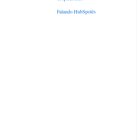
Diferenciais e certificações
Falando HubSpotês
Parceria oficial
Localização e Atendimento
HubSpot Academy
HubSpot User Group (HUG)
Cases de Sucesso