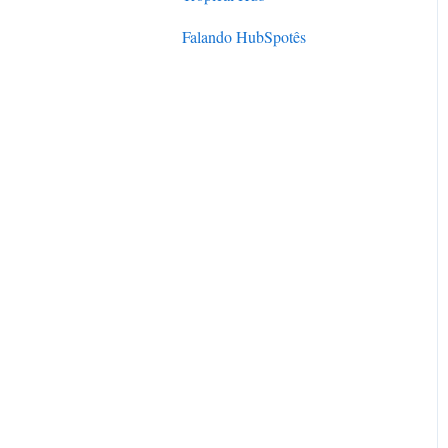
Diferenciais e certificações
Falando HubSpotês
Parceria oficial
Localização e Atendimento
HubSpot Academy
HubSpot User Group (HUG)
Cases de Sucesso