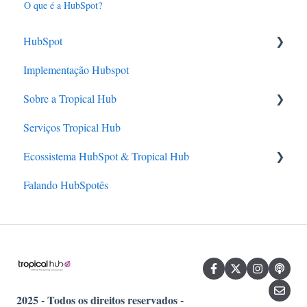
O que é a HubSpot?
HubSpot
Implementação Hubspot
Sobre a HubSpot
Sobre a Tropical Hub
Principais soluções
Serviços Tropical Hub
Planos e Funcionalidades
Quem somos
Ecossistema HubSpot & Tropical Hub
Benefícios para seu negócio
Nossa história
Falando HubSpotês
Diferenciais e certificações
Parceria oficial
Localização e Atendimento
HubSpot Academy
HubSpot User Group (HUG)
Cases de Sucesso
2025 - Todos os direitos reservados -