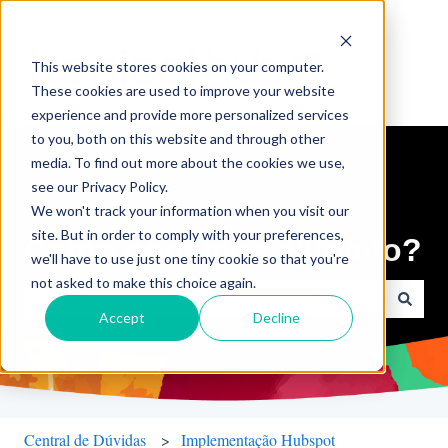
This website stores cookies on your computer.
These cookies are used to improve your website
experience and provide more personalized services
to you, both on this website and through other
media. To find out more about the cookies we use,
see our Privacy Policy.
We won't track your information when you visit our
site. But in order to comply with your preferences,
Como podemos ajudá-lo?
we'll have to use just one tiny cookie so that you're
not asked to make this choice again.
Accept
Decline
Não há sugestões porque o campo de pesquisa está em branco.
Central de Dúvidas
Implementação Hubspot