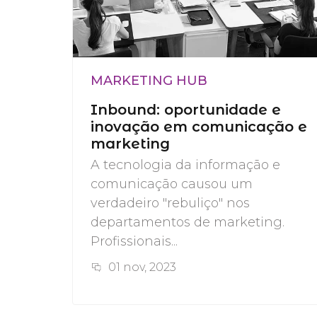
MARKETING HUB
Inbound: oportunidade e
inovação em comunicação e
marketing
A tecnologia da informação e
comunicação causou um
verdadeiro "rebuliço" nos
departamentos de marketing.
Profissionais...
01 nov, 2023