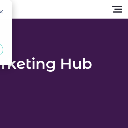
d
arketing Hub