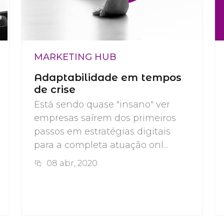
MARKETING HUB
Adaptabilidade em tempos
de crise
Está sendo quase "insano" ver
empresas saírem dos primeiros
passos em estratégias digitais
para a completa atuação onl...
08 abr, 2020