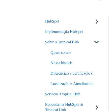
HubSpot
Implementação Hubspot
Sobre a HubSpot
Sobre a Tropical Hub
Principais soluções
Planos e Funcionalidades
Quem somos
Benefícios para seu negócio
Nossa história
Diferenciais e certificações
Localização e Atendimento
Serviços Tropical Hub
Ecossistema HubSpot &
Tropical Hub