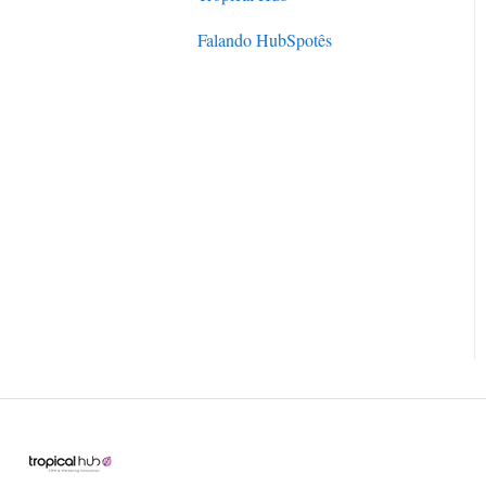
Falando HubSpotês
Parceria oficial
HubSpot Academy
HubSpot User Group (HUG)
Cases de Sucesso