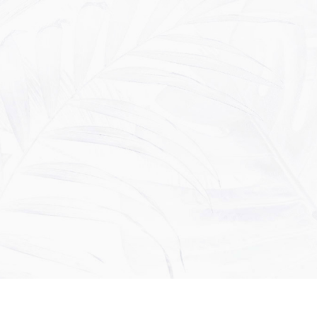
Nome
*
E-mail
*