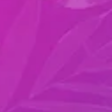
78% dos vendedores têm de 1 a 40 prospects no
processo de vendas
CICLO
DE VENDAS
O ciclo médio de vendas de SaaS é de 84 dias