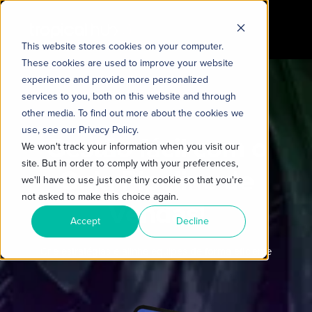
This website stores cookies on your computer.
These cookies are used to improve your website
experience and provide more personalized
services to you, both on this website and through
other media. To find out more about the cookies we
use, see our Privacy Policy.
Gestão fácil com o
We won't track your information when you visit our
site. But in order to comply with your preferences,
Guia Pipeline de
we'll have to use just one tiny cookie so that you're
not asked to make this choice again.
Vendas!
Accept
Decline
Crie estratégias e alinhe equipes de forma eficiente