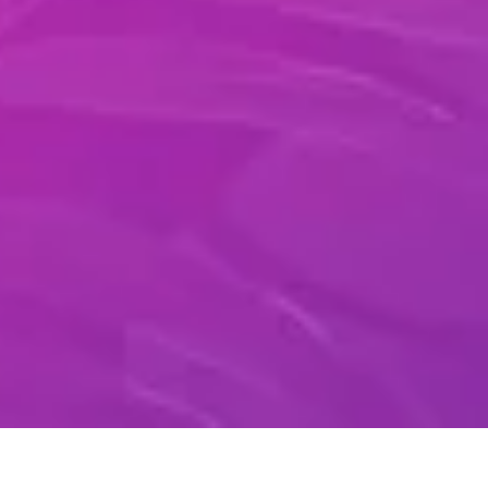
VENDAS E MARKETING ALINHADOS
Profissionais de vendas sentem que os times
comerciais e de marketing não estão alinhados