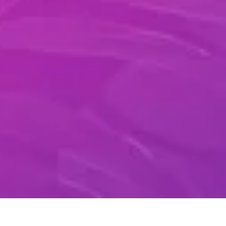
VENDAS E MARKETING ALINHADOS
Profissionais de vendas sentem que os times
comerciais e de marketing não estão alinhados