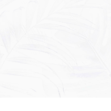
Nome
*
E-mail
*