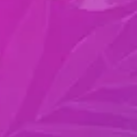
78% dos vendedores têm de 1 a 40 prospects no
processo de vendas
CICLO
DE VENDAS
O ciclo médio de vendas de SaaS é de 84 dias