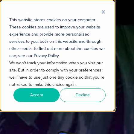
This website stores cookies on your computer.
These cookies are used to improve your website
experience and provide more personalized
services to you, both on this website and through
other media. To find out more about the cookies we
use, see our Privacy Policy.
Gestão fácil com o
We won't track your information when you visit our
site. But in order to comply with your preferences,
Guia Pipeline de
we'll have to use just one tiny cookie so that you're
not asked to make this choice again.
Vendas!
Accept
Decline
Crie estratégias e alinhe equipes de forma eficiente