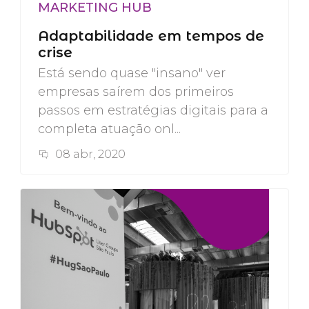
MARKETING HUB
Adaptabilidade em tempos de
crise
Está sendo quase "insano" ver
empresas saírem dos primeiros
passos em estratégias digitais para a
completa atuação onl...
08 abr, 2020