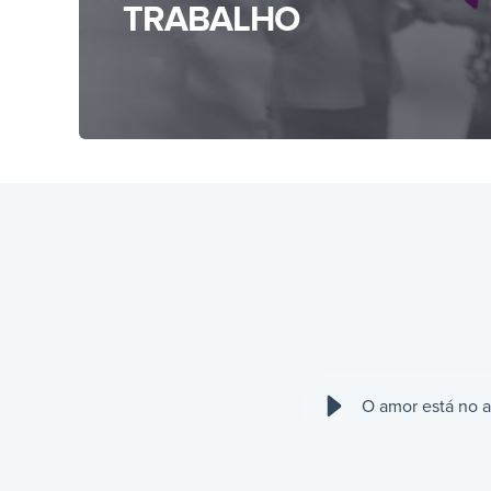
TRABALHO
O amor está no a