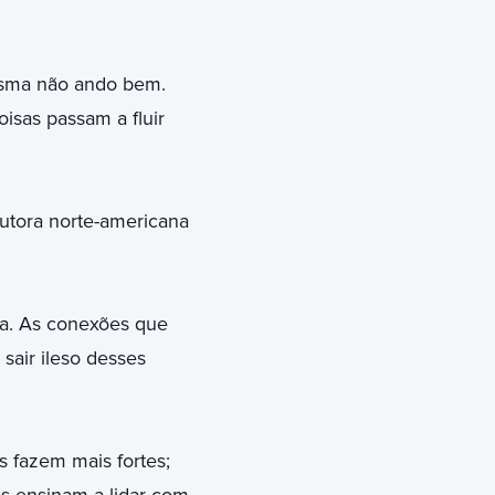
esma não ando bem.
isas passam a fluir
utora norte-americana
da. As conexões que
air ileso desses
s fazem mais fortes;