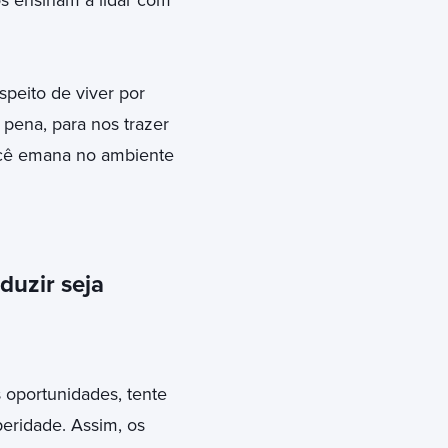
s ensinam a lidar com
eito de viver por
 pena, para nos trazer
ocê emana no ambiente
duzir seja
 oportunidades, tente
peridade. Assim, os