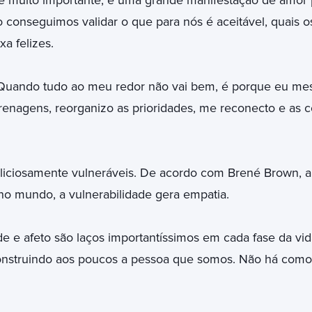
 muito importante, e uma grande manifestação de amor p
 conseguimos validar o que para nós é aceitável, quais os
a felizes.
 Quando tudo ao meu redor não vai bem, é porque eu m
renagens, reorganizo as prioridades, me reconecto e as co
liciosamente vulneráveis. De acordo com Brené Brown, a
 no mundo, a vulnerabilidade gera empatia.
e e afeto são laços importantíssimos em cada fase da vi
nstruindo aos poucos a pessoa que somos. Não há como s