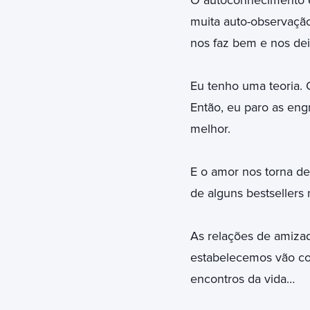
O autoconhecimento é
muita auto-observação
nos faz bem e nos deix
Eu tenho uma teoria.
Então, eu paro as eng
melhor.
E o amor nos torna de
de alguns bestsellers
As relações de amizad
estabelecemos vão co
encontros da vida…