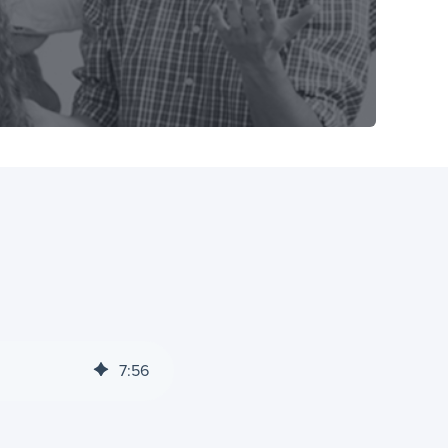
7
:
56