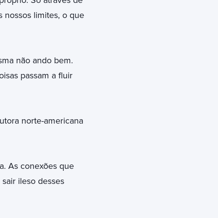
róprio. Só através de
 nossos limites, o que
esma não ando bem.
isas passam a fluir
utora norte-americana
da. As conexões que
air ileso desses