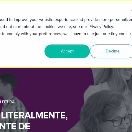
SOLUÇÕES SMART
HUBSPOT
CONTEÚDO
 used to improve your website experience and provide more personalize
ind out more about the cookies we use, see our Privacy Policy.
r to comply with your preferences, we'll have to use just one tiny cookie
Accept
Decline
 LEITURA
 LITERALMENTE,
NTE DE