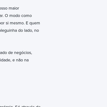
osso maior
gar. O modo como
por si mesmo. E quem
leguinha do lado, no
ltado de negócios,
dade, e não na