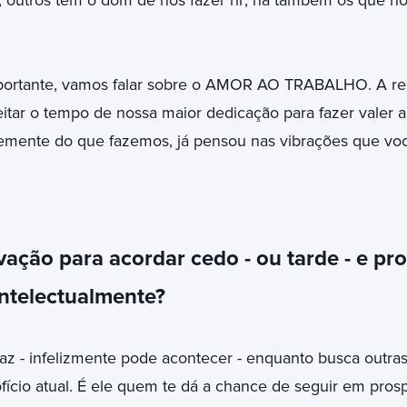
 outros têm o dom de nos fazer rir; há também os que no
ortante, vamos falar sobre o AMOR AO TRABALHO. A resp
itar o tempo de nossa maior dedicação para fazer valer a
emente do que fazemos, já pensou nas vibrações que v
ação para acordar cedo - ou tarde - e pro
intelectualmente?
az - infelizmente pode acontecer - enquanto busca outras
fício atual. É ele quem te dá a chance de seguir em pros