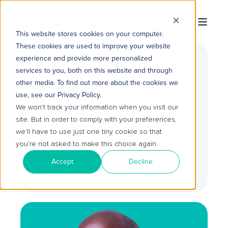
This website stores cookies on your computer.
These cookies are used to improve your website
experience and provide more personalized
Conhecimento
services to you, both on this website and through
other media. To find out more about the cookies we
ilimitado
que gera
use, see our Privacy Policy.
We won't track your information when you visit our
crescimento
site. But in order to comply with your preferences,
we'll have to use just one tiny cookie so that
Insights práticos, boas práticas e inovação
you're not asked to make this choice again.
aplicável para quem busca performance e
Accept
Decline
escala