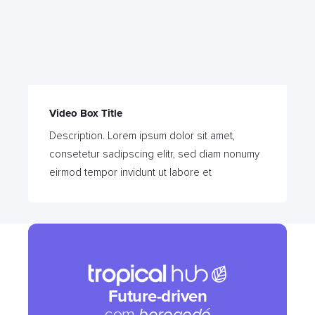
Video Box Title
Description. Lorem ipsum dolor sit amet,
consetetur sadipscing elitr, sed diam nonumy
eirmod tempor invidunt ut labore et
Inovação em Marketing
Inovação em Atendimento
Tecnologia
Soluções HubSpot
Future-driven
com
borogodó