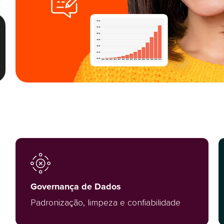
Governança de Dados
Padronização, limpeza e confiabilidade