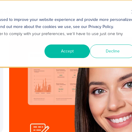
S SMART
HUBSPOT
CONTEÚDO
CONTATO
 used to improve your website experience and provide more personalize
ind out more about the cookies we use, see our Privacy Policy.
er to comply with your preferences, we'll have to use just one tiny
Accept
Decline