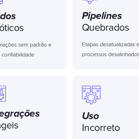
Pipelines
dos
Quebrados
óticos
Etapas desatualizadas 
rmações sem padrão e
processos desalinhado
 confiabilidade
tegrações
Uso
ágeis
Incorreto