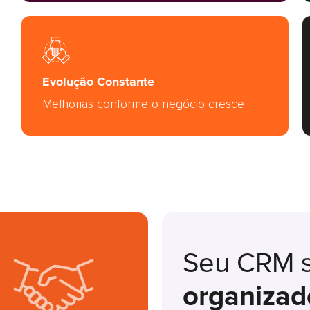
Evolução Constante
Melhorias conforme o negócio cresce
Seu CRM s
organizad