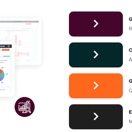
G
R
O
A
G
Q
E
M