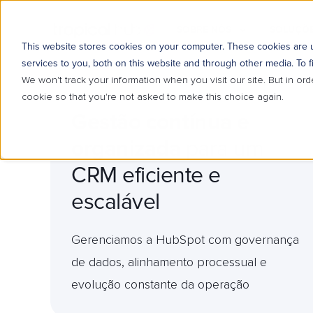
SOBRE NÓS
SOLUÇÕE
This website stores cookies on your computer. These cookies are
services to you, both on this website and through other media. To f
We won't track your information when you visit our site. But in ord
cookie so that you're not asked to make this choice again.
Gestão contínua e
organizada
para um
CRM eficiente e
escalável
Gerenciamos a HubSpot com governança
de dados, alinhamento processual e
evolução constante da operação