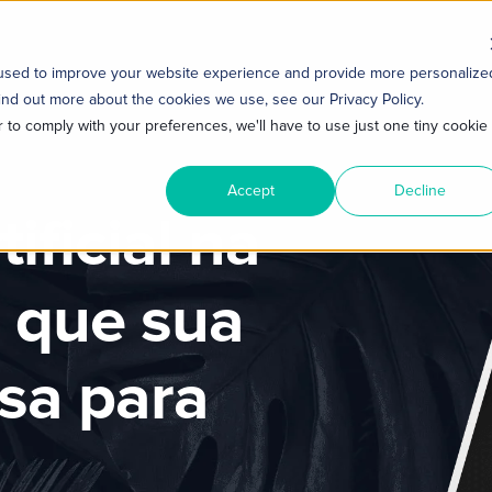
 used to improve your website experience and provide more personalize
ind out more about the cookies we use, see our Privacy Policy.
r to comply with your preferences, we'll have to use just one tiny cookie
Accept
Decline
tificial na
o que sua
sa para