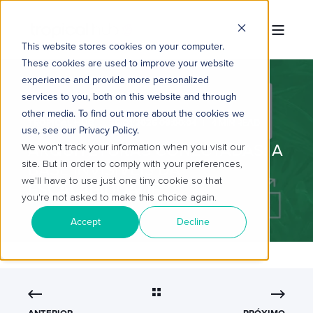
This website stores cookies on your computer.
These cookies are used to improve your website
experience and provide more personalized
services to you, both on this website and through
other media. To find out more about the cookies we
TROPICAL HUB
26/01/2026 09:00:04
4 MIN READ
use, see our Privacy Policy.
ARQUITETURAS CONECTADAS: A
We won't track your information when you visit our
site. But in order to comply with your preferences,
BASE INVISÍVEIS DA
we'll have to use just one tiny cookie so that
ESCALABILIDADE
you're not asked to make this choice again.
Accept
Decline