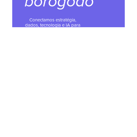
borogodó
Conectamos estratégia,
dados, tecnologia e IA para
estruturar crescimento com
clareza e escala
Atuamos de ponta a ponta,
da estratégia à operação,
apoiando a evolução
contínua dos negócios
Somos parceiros oficiais
HubSpot, especialistas em
implementar e operar a
plataforma
© 2026 Todos os direitos
reservados - Tropical Hub
Política de Privacidade