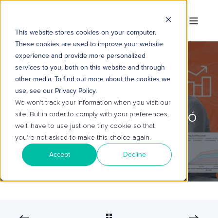
This website stores cookies on your computer.
These cookies are used to improve your website
experience and provide more personalized
services to you, both on this website and through
other media. To find out more about the cookies we
TROPICAL HUB
23 DE JAN. DE 2026 09:00:01
use, see our Privacy Policy.
4 MIN READ
We won't track your information when you visit our
site. But in order to comply with your preferences,
ATENDIMENTO HUMANIZADO SÓ
we'll have to use just one tiny cookie so that
É POSSÍVEL COM AUTOMAÇÃO
you're not asked to make this choice again.
ESTRUTURADA
Accept
Decline