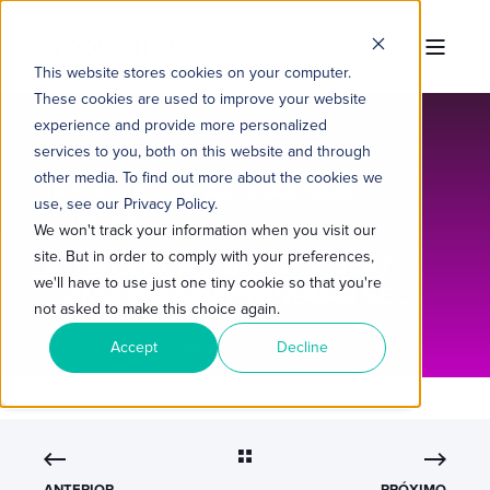
This website stores cookies on your computer.
These cookies are used to improve your website
experience and provide more personalized
services to you, both on this website and through
other media. To find out more about the cookies we
TROPICAL HUB
6 DE MAR. DE 2023 11:00:00
use, see our Privacy Policy.
4 MIN READ
We won't track your information when you visit our
site. But in order to comply with your preferences,
ATUALIZAÇÃO GOOGLE EEAT:
we'll have to use just one tiny cookie so that you're
COMO ESTÁ AFETANDO O SEO
not asked to make this choice again.
Accept
Decline
ANTERIOR
PRÓXIMO