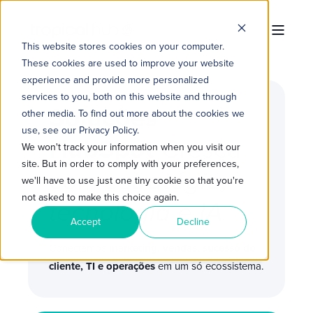
This website stores cookies on your computer.
These cookies are used to improve your website
experience and provide more personalized
services to you, both on this website and through
Soluções
other media. To find out more about the cookies we
use, see our Privacy Policy.
HubSpot
Cresça
We won't track your information when you visit our
site. But in order to comply with your preferences,
com
estratégia,
we'll have to use just one tiny cookie so that you're
not asked to make this choice again.
tecnologia e IA
Accept
Decline
Conectamos
marketing, vendas, sucesso do
cliente, TI e operações
em um só ecossistema.