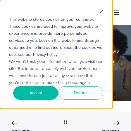
This website stores cookies on your computer.
These cookies are used to improve your website
experience and provide more personalized
services to you, both on this website and through
other media. To find out more about the cookies we
TROPICAL HUB
8 DE JAN. DE 2026 10:14:15
3 MIN READ
use, see our Privacy Policy.
AUTOMAÇÃO COM IA: O MOTOR
We won't track your information when you visit our
site. But in order to comply with your preferences,
INVISÍVEL DA ESCALABILIDADE
we'll have to use just one tiny cookie so that
SUSTENTÁVEL
you're not asked to make this choice again.
Accept
Decline