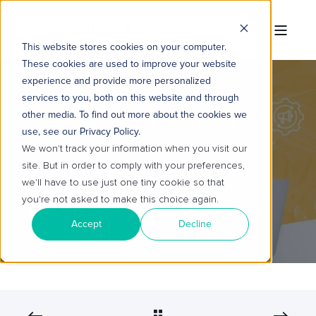
This website stores cookies on your computer.
These cookies are used to improve your website
experience and provide more personalized
services to you, both on this website and through
other media. To find out more about the cookies we
TROPICAL HUB
13 DE MAR. DE 2026 09:00:01
use, see our Privacy Policy.
3 MIN READ
We won't track your information when you visit our
site. But in order to comply with your preferences,
AUTOMAÇÃO DE MARKETING
we'll have to use just one tiny cookie so that
FALHA QUANDO A BASE DE
you're not asked to make this choice again.
DADOS NÃO TEM ESTRUTURA
Accept
Decline