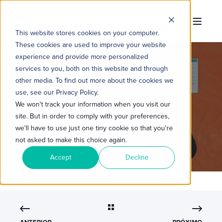
This website stores cookies on your computer.
These cookies are used to improve your website
experience and provide more personalized
services to you, both on this website and through
other media. To find out more about the cookies we
TROPICAL HUB
17/03/2025 11:00:00
4 MIN READ
use, see our Privacy Policy.
CHECKLIST: SEU CRM ESTÁ
We won't track your information when you visit our
site. But in order to comply with your preferences,
ACOMPANHANDO AS NOVAS
we'll have to use just one tiny cookie so that you're
TECNOLOGIAS?
not asked to make this choice again.
Accept
Decline