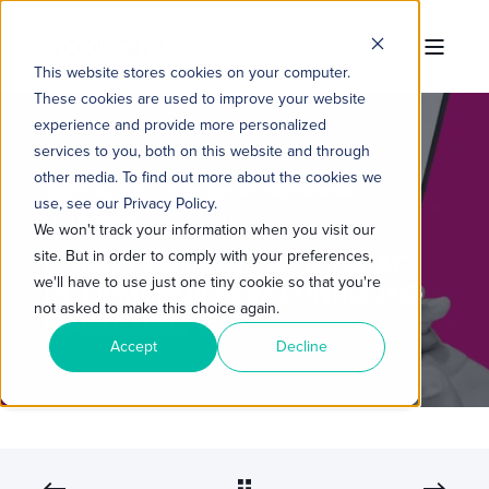
This website stores cookies on your computer.
These cookies are used to improve your website
experience and provide more personalized
services to you, both on this website and through
other media. To find out more about the cookies we
TROPICAL HUB
9 DE JAN. DE 2023 10:00:00
use, see our Privacy Policy.
3 MIN READ
We won't track your information when you visit our
site. But in order to comply with your preferences,
COMO COMBINAR A GERAÇÃO
we'll have to use just one tiny cookie so that you're
DE DEMANDA COM O INBOUND
not asked to make this choice again.
MARKETING
Accept
Decline