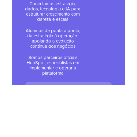
Conectamos estratégia,
dados, tecnologia e IA para
estruturar crescimento com
clareza e escala
Atuamos de ponta a ponta,
da estratégia à operação,
apoiando a evolução
contínua dos negócios
Somos parceiros oficiais
HubSpot, especialistas em
implementar e operar a
plataforma
© 2026 Todos os direitos
reservados - Tropical Hub
Política de Privacidade