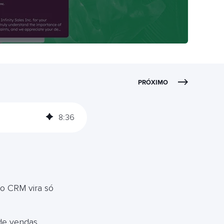
PRÓXIMO
8
:
36
 o CRM vira só
de vendas.