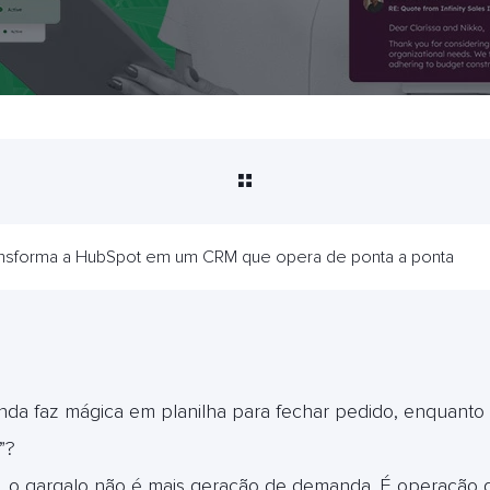
sforma a HubSpot em um CRM que opera de ponta a ponta
nda faz mágica em planilha para fechar pedido, enquanto
”?
m”, o gargalo não é mais geração de demanda. É operação 