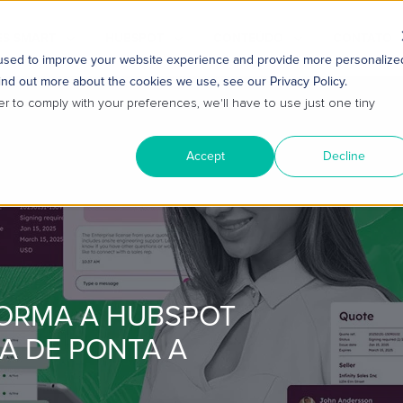
S SMART
HUBSPOT
CONTEÚDO
CONTATO
 used to improve your website experience and provide more personalize
ind out more about the cookies we use, see our Privacy Policy.
er to comply with your preferences, we'll have to use just one tiny
Accept
Decline
ORMA A HUBSPOT
A DE PONTA A