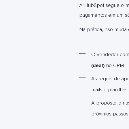
A HubSpot segue o 
pagamentos em um só 
Na prática, isso muda 
O vendedor confi
(deal)
no CRM
As regras de apr
mails e planilhas 
A proposta já na
próximos passos 