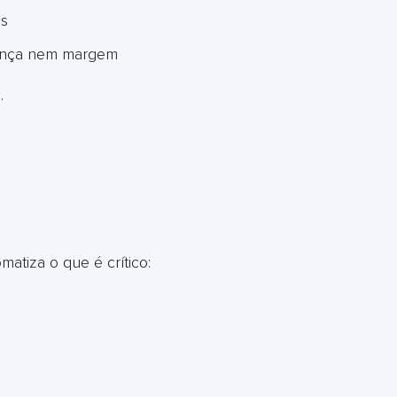
as
nança nem margem
.
tiza o que é crítico: