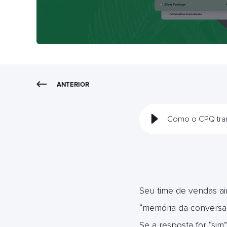
ANTERIOR
Como o CPQ tran
Seu time de vendas ai
“memória da conversa
Se a resposta for “si