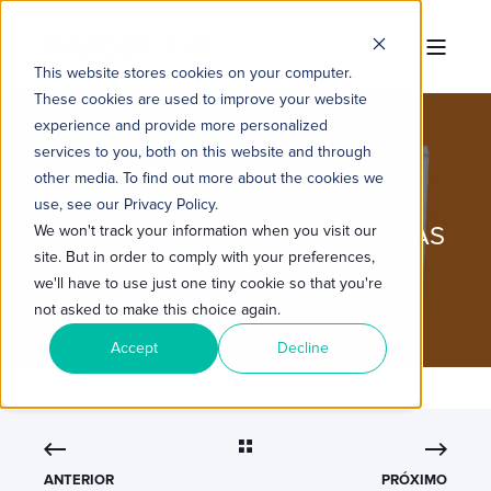
This website stores cookies on your computer.
These cookies are used to improve your website
experience and provide more personalized
services to you, both on this website and through
other media. To find out more about the cookies we
TROPICAL HUB
20/04/2022 09:00:00
6 MIN READ
use, see our Privacy Policy.
IMPORTÂNCIA DE ESPECIALISTAS
We won't track your information when you visit our
site. But in order to comply with your preferences,
NA CONSULTORIA HUBSPOT
we'll have to use just one tiny cookie so that you're
not asked to make this choice again.
Accept
Decline
ANTERIOR
PRÓXIMO