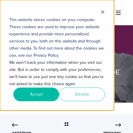
This website stores cookies on your computer.
These cookies are used to improve your website
experience and provide more personalized
services to you, both on this website and through
other media. To find out more about the cookies we
TROPICAL HUB
07/02/2025 11:00:00
4 MIN READ
use, see our Privacy Policy.
CRM HUBSPOT: SOFTWARE
We won't track your information when you visit our
site. But in order to comply with your preferences,
IDEAL PARA SUA ESTRATÉGIA DE
we'll have to use just one tiny cookie so that you're
CRESCIMENTO
not asked to make this choice again.
Accept
Decline