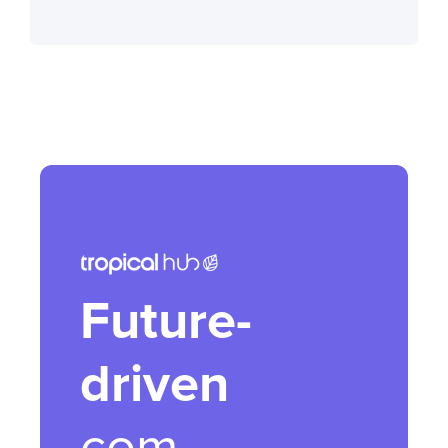
Future-
driven
com