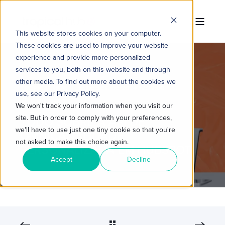
This website stores cookies on your computer.
These cookies are used to improve your website
experience and provide more personalized
services to you, both on this website and through
other media. To find out more about the cookies we
TROPICAL HUB
18 DE SET. DE 2024 12:22:00
use, see our Privacy Policy.
5 MIN READ
We won't track your information when you visit our
site. But in order to comply with your preferences,
TUDO SOBRE A API DE
we'll have to use just one tiny cookie so that you're
OMNICANALIDADE
not asked to make this choice again.
PERSONALIZADA EM HUBSPOT
Accept
Decline