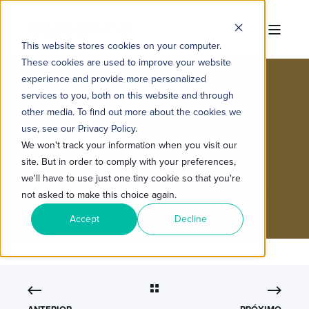
This website stores cookies on your computer.
These cookies are used to improve your website
experience and provide more personalized
services to you, both on this website and through
other media. To find out more about the cookies we
TROPICAL HUB
02/12/2022 23:14:54
4 MIN READ
use, see our Privacy Policy.
CUSTOMER EXPERIENCE: 3
We won't track your information when you visit our
site. But in order to comply with your preferences,
FORMAS DE ENCANTAR E
we'll have to use just one tiny cookie so that you're
FIDELIZAR CLIENTES
not asked to make this choice again.
Accept
Decline