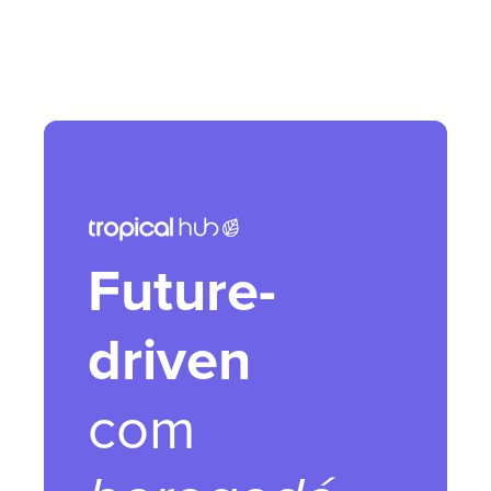
Future-
driven
com