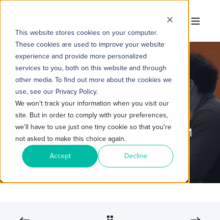
This website stores cookies on your computer.
These cookies are used to improve your website
experience and provide more personalized
services to you, both on this website and through
other media. To find out more about the cookies we
TROPICAL HUB
9 DE FEV. DE 2024 11:00:00
use, see our Privacy Policy.
5 MIN READ
We won't track your information when you visit our
site. But in order to comply with your preferences,
DATA DRIVEN: GERENCIE
we'll have to use just one tiny cookie so that you're
PROJETOS DE MARKETING COM
not asked to make this choice again.
BASE EM DADOS
Accept
Decline