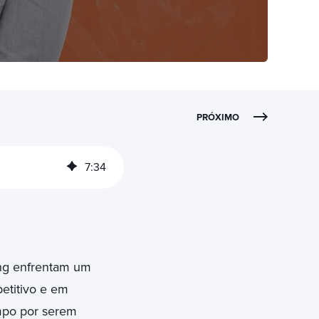
PRÓXIMO
7
:
34
ing enfrentam um
etitivo e em
mpo por serem