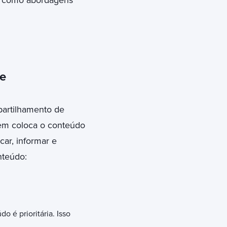
m como abordagens
e
partilhamento de
agem coloca o conteúdo
ar, informar e
nteúdo:
 é prioritária. Isso