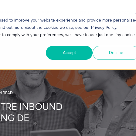
S SMART
HUBSPOT
CONTEÚDO
CONTATO
 used to improve your website experience and provide more personalize
ind out more about the cookies we use, see our Privacy Policy.
r to comply with your preferences, we'll have to use just one tiny cookie
Accept
Decline
N READ
NTRE INBOUND
ING DE