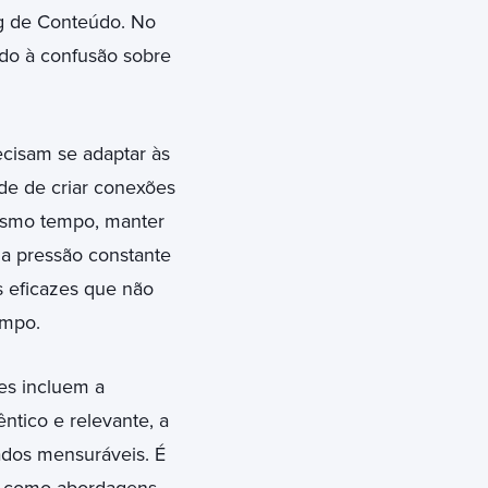
ng de Conteúdo. No
ndo à confusão sobre
recisam se adaptar às
de de criar conexões
mesmo tempo, manter
ma pressão constante
s eficazes que não
empo.
les incluem a
ntico e relevante, a
ados mensuráveis. É