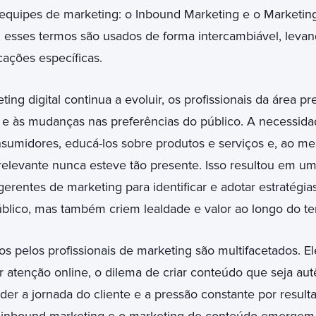
 equipes de marketing: o Inbound Marketing e o Marketi
, esses termos são usados de forma intercambiável, leva
cações específicas.
ng digital continua a evoluir, os profissionais da área p
e às mudanças nas preferências do público. A necessida
nsumidores, educá-los sobre produtos e serviços e, ao 
elevante nunca esteve tão presente. Isso resultou em u
erentes de marketing para identificar e adotar estratégia
blico, mas também criem lealdade e valor ao longo do t
s pelos profissionais de marketing são multifacetados. E
 atenção online, o dilema de criar conteúdo que seja autê
er a jornada do cliente e a pressão constante por result