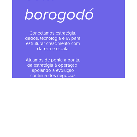
borogodó
Conectamos estratégia,
dados, tecnologia e IA para
estruturar crescimento com
clareza e escala
Atuamos de ponta a ponta,
da estratégia à operação,
apoiando a evolução
contínua dos negócios
Somos parceiros oficiais
HubSpot, especialistas em
implementar e operar a
plataforma
© 2026 Todos os direitos
reservados - Tropical Hub