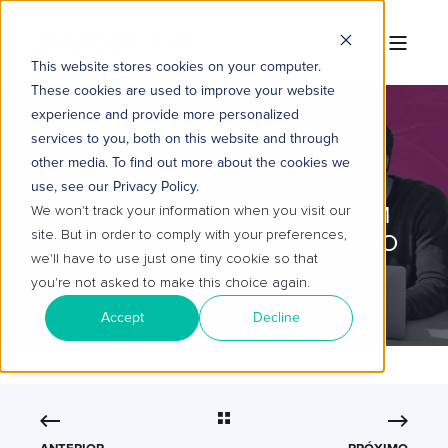
This website stores cookies on your computer.
These cookies are used to improve your website
experience and provide more personalized
services to you, both on this website and through
other media. To find out more about the cookies we
TROPICAL HUB
10/06/2026 09:30:02
4 MIN READ
use, see our Privacy Policy.
EFICIÊNCIA OPERACIONAL COM
We won't track your information when you visit our
site. But in order to comply with your preferences,
IA: QUANDO ESCALA E QUANDO
we'll have to use just one tiny cookie so that
TRAVA
you're not asked to make this choice again.
Accept
Decline