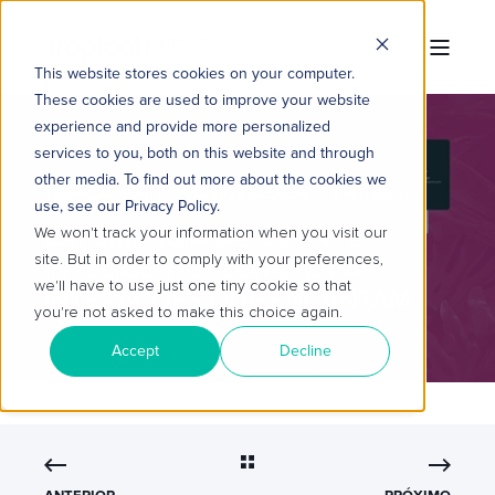
This website stores cookies on your computer.
These cookies are used to improve your website
experience and provide more personalized
services to you, both on this website and through
other media. To find out more about the cookies we
TROPICAL HUB
31/12/2025 08:00:00
5 MIN READ
use, see our Privacy Policy.
EXPERIÊNCIA DO CLIENTE
We won't track your information when you visit our
site. But in order to comply with your preferences,
INTELIGENTE: COMO CRIAR
we'll have to use just one tiny cookie so that
INTERAÇÕES QUE ENCANTAM
you're not asked to make this choice again.
Accept
Decline