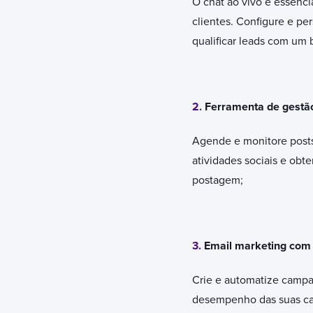
O chat ao vivo é essenci
clientes. Configure e pe
qualificar leads com um b
2.
Ferramenta de gestão
Agende e monitore posts 
atividades sociais e obt
postagem;
3.
Email marketing com
Crie e automatize campanh
desempenho das suas cam