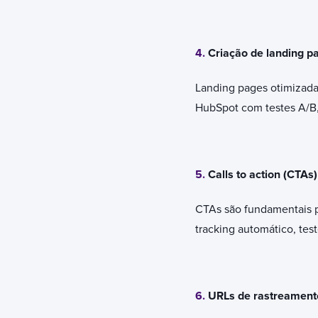
4.
Criação de landing p
Landing pages otimizadas
HubSpot com testes A/B,
5.
Calls to action (CTAs
CTAs são fundamentais pa
tracking automático, tes
6.
URLs de rastreamento