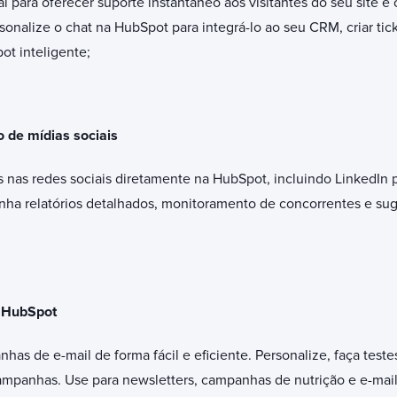
al para oferecer suporte instantâneo aos visitantes do seu site e
rsonalize o chat na HubSpot para integrá-lo ao seu CRM, criar tic
ot inteligente;
 de mídias sociais
nas redes sociais diretamente na HubSpot, incluindo LinkedIn p
enha relatórios detalhados, monitoramento de concorrentes e su
 HubSpot
as de e-mail de forma fácil e eficiente. Personalize, faça teste
panhas. Use para newsletters, campanhas de nutrição e e-mails