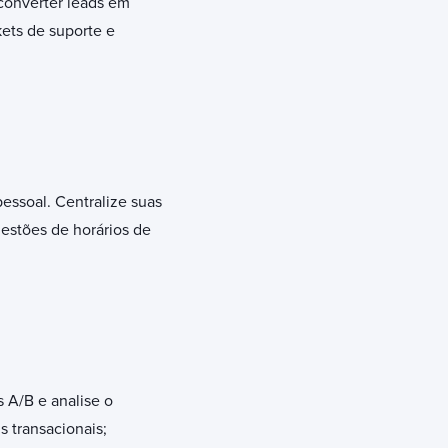
 converter leads em
kets de suporte e
essoal. Centralize suas
gestões de horários de
s A/B e analise o
 transacionais;