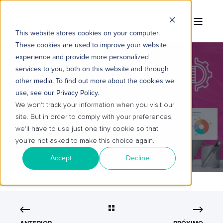
This website stores cookies on your computer.
These cookies are used to improve your website
experience and provide more personalized
services to you, both on this website and through
other media. To find out more about the cookies we
TROPICAL HUB
21/01/2026 09:00:02
4 MIN READ
use, see our Privacy Policy.
GESTÃO DE DADOS: POR QUE
We won't track your information when you visit our
site. But in order to comply with your preferences,
DADOS DESORGANIZADOS
we'll have to use just one tiny cookie so that
PREJUDICAM AS OPERAÇÕES
you're not asked to make this choice again.
Accept
Decline