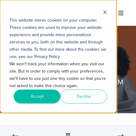
This website stores cookies on your computer.
These cookies are used to improve your website
experience and provide more personalized
services to you, both on this website and through
other media. To find out more about the cookies we
TROPICAL HUB
25 DE FEV. DE 2025 11:00:00
use, see our Privacy Policy.
1 MIN READ
We won't track your information when you visit our
site. But in order to comply with your preferences,
GESTÃO DE RELACIONAMENTO
we'll have to use just one tiny cookie so that you're
COM O CLIENTE: MIGRE PARA UM
not asked to make this choice again.
CRM INTELIGENTE
Accept
Decline