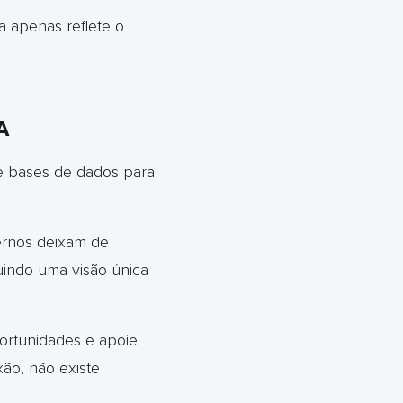
a apenas reflete o
A
 e bases de dados para
ternos deixam de
uindo uma visão única
portunidades e apoie
ão, não existe