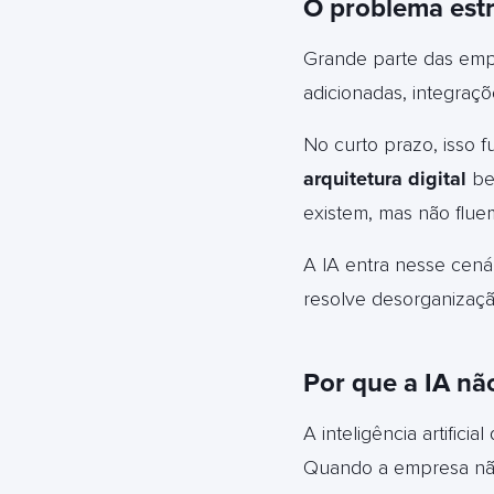
O problema estr
Grande parte das empr
adicionadas, integraç
No curto prazo, isso fu
arquitetura digital
bem
existem, mas não flu
A IA entra nesse cenár
resolve desorganizaç
Por que a IA n
A inteligência artific
Quando a empresa nã