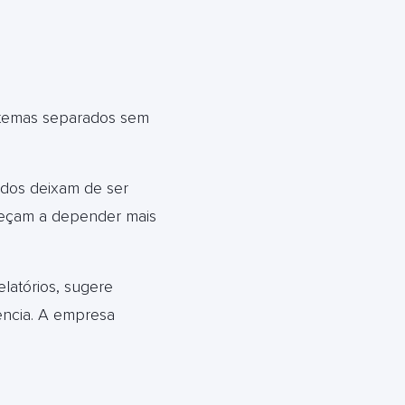
stemas separados sem
ados deixam de ser
meçam a depender mais
latórios, sugere
ência.
A empresa