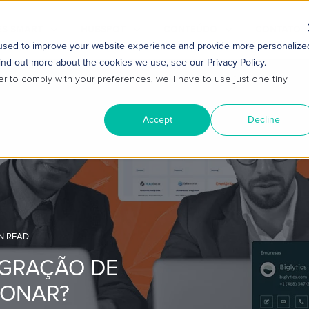
S SMART
HUBSPOT
CONTEÚDO
CONTATO
 used to improve your website experience and provide more personalize
ind out more about the cookies we use, see our Privacy Policy.
er to comply with your preferences, we'll have to use just one tiny
Accept
Decline
N READ
EGRAÇÃO DE
IONAR?