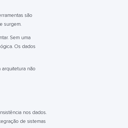
erramentas são
me surgem.
ntar.
Sem uma
lógica. Os dados
 arquitetura não
nsistência nos dados.
tegração de sistemas