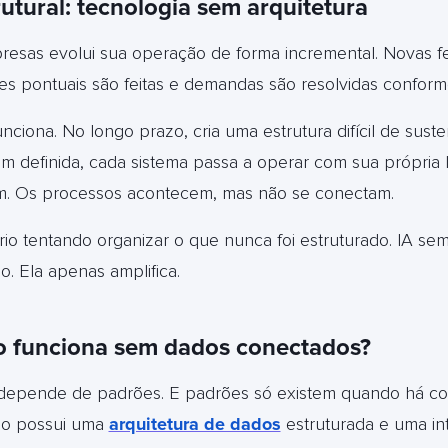
utural: tecnologia sem arquitetura
esas evolui sua operação de forma incremental. Novas f
ões pontuais são feitas e demandas são resolvidas confor
nciona. No longo prazo, cria uma estrutura difícil de suste
 definida, cada sistema passa a operar com sua própria 
em. Os processos acontecem, mas não se conectam.
io tentando organizar o que nunca foi estruturado. IA sem
ão.
Ela apenas amplifica.
ão funciona sem dados conectados?
ial depende de padrões. E padrões só existem quando há co
o possui uma
arquitetura de dados
estruturada e uma in