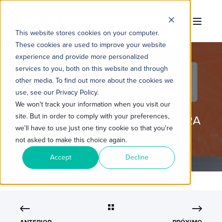
This website stores cookies on your computer.
These cookies are used to improve your website
experience and provide more personalized
services to you, both on this website and through
other media. To find out more about the cookies we
TROPICAL HUB
14/10/2024 11:00:00
5 MIN READ
use, see our Privacy Policy.
COMO USAR A IA HUBSPOT
We won't track your information when you visit our
site. But in order to comply with your preferences,
BREEZE COM O SALES HUB PARA
we'll have to use just one tiny cookie so that you're
IMPULSIONAR VENDAS
not asked to make this choice again.
Accept
Decline