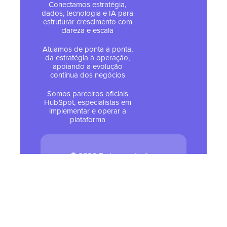
Conectamos estratégia,
dados, tecnologia e IA para
estruturar crescimento com
clareza e escala
Atuamos de ponta a ponta,
da estratégia à operação,
apoiando a evolução
contínua dos negócios
Somos parceiros oficiais
HubSpot, especialistas em
implementar e operar a
plataforma
© 2026 Todos os direitos
reservados - Tropical Hub
Política de Privacidade