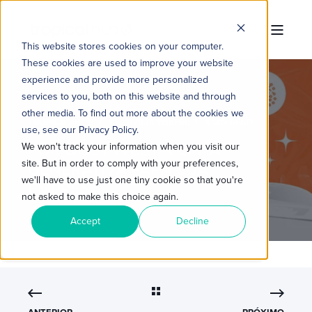
This website stores cookies on your computer.
These cookies are used to improve your website
experience and provide more personalized
services to you, both on this website and through
other media. To find out more about the cookies we
TROPICAL HUB
11/03/2024 11:00:00
4 MIN READ
use, see our Privacy Policy.
POR QUE INVESTIR EM IA
We won't track your information when you visit our
site. But in order to comply with your preferences,
GENERATIVA PARA SUA
we'll have to use just one tiny cookie so that you're
EMPRESA
not asked to make this choice again.
Accept
Decline