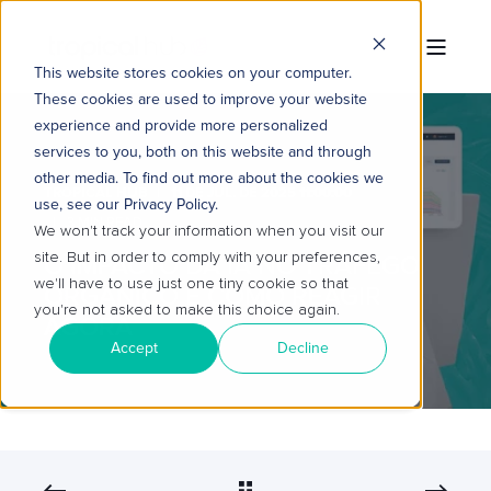
This website stores cookies on your computer.
These cookies are used to improve your website
experience and provide more personalized
services to you, both on this website and through
other media. To find out more about the cookies we
TROPICAL HUB
11 DE JUL. DE 2025 11:00:00
use, see our Privacy Policy.
3 MIN READ
We won't track your information when you visit our
site. But in order to comply with your preferences,
O IMPACTO DA IA NO TRÁFEGO
we'll have to use just one tiny cookie so that
ORGÂNICO E COMO REAGIR
you're not asked to make this choice again.
AGORA
Accept
Decline