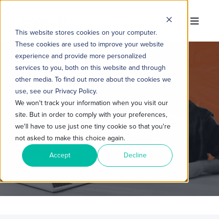
This website stores cookies on your computer.
These cookies are used to improve your website
experience and provide more personalized
services to you, both on this website and through
other media. To find out more about the cookies we
TROPICAL HUB
20 DE NOV. DE 2024 08:00:00
use, see our Privacy Policy.
5 MIN READ
We won't track your information when you visit our
site. But in order to comply with your preferences,
5 RAZÕES PARA CONTAR COM
we'll have to use just one tiny cookie so that you're
ESPECIALISTAS NA
not asked to make this choice again.
IMPLEMENTAÇÃO DO HUBSPOT
Accept
Decline
CRM