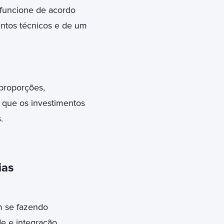
funcione de acordo
entos técnicos e de um
proporções,
 que os investimentos
.
ias
m se fazendo
e e integração.