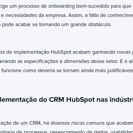
exige um processo de onboarding bem-sucedido para que 
s e necessidades da empresa. Assim, a falta de conhecim
o pode acabar se tornando um grande obstáculo.
afios de implementação HubSpot acabam ganhando novas 
erando as especificações e dimensões desse setor. E é aí
 funcione como deveria se tornam ainda mais justificáveis
plementação do CRM HubSpot nas indústr
ntação de um CRM, há diversos riscos comuns que acaba
haria de processos, gerenciamento de dados, usabilidad