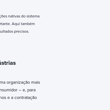
ções nativas do sistema
ortante. Aqui também
sultados precisos.
strias
ma organização mais
onsumidor – e, para
rnos e a contratação