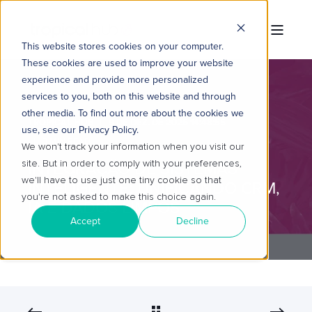
This website stores cookies on your computer.
These cookies are used to improve your website
experience and provide more personalized
services to you, both on this website and through
other media. To find out more about the cookies we
TROPICAL HUB
9 DE DEZ. DE 2025 14:48:55
use, see our Privacy Policy.
3 MIN READ
We won't track your information when you visit our
site. But in order to comply with your preferences,
INTEGRAÇÃO DE SISTEMAS
we'll have to use just one tiny cookie so that
INTELIGENTE: UNIFICANDO CRM,
you're not asked to make this choice again.
IA E DADOS LIMPOS
Accept
Decline