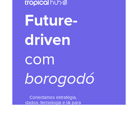
Future-
driven
com
borogodó
Conectamos estratégia,
dados, tecnologia e IA para
estruturar crescimento com
clareza e escala
Atuamos de ponta a ponta,
da estratégia à operação,
apoiando a evolução