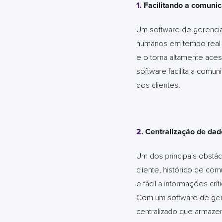
1.
Facilitando a comunic
Um software de gerencia
humanos em tempo real at
e o torna altamente aces
software facilita a comu
dos clientes.
2.
Centralização de dado
Um dos principais obstá
cliente, histórico de c
e fácil a informações crí
Com um software de ger
centralizado que armazen