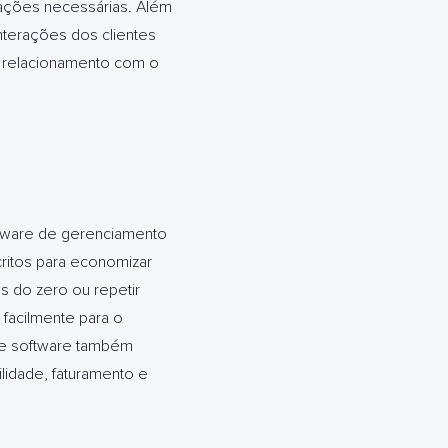
mações necessárias. Além
nterações dos clientes
o relacionamento com o
oftware de gerenciamento
ri
tos para economizar
s do zero ou repetir
 facilmente para o
de software também
lidade, faturamento e