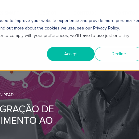
S SMART
HUBSPOT
CONTEÚDO
CONTATO
 used to improve your website experience and provide more personalize
ind out more about the cookies we use, see our Privacy Policy.
er to comply with your preferences, we'll have to use just one tiny
Accept
Decline
IN READ
EGRAÇÃO DE
DIMENTO AO