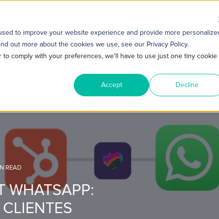
S SMART
HUBSPOT
CONTEÚDO
CONTATO
 used to improve your website experience and provide more personalize
ind out more about the cookies we use, see our Privacy Policy.
r to comply with your preferences, we'll have to use just one tiny cookie
Accept
Decline
IN READ
T WHATSAPP:
CLIENTES