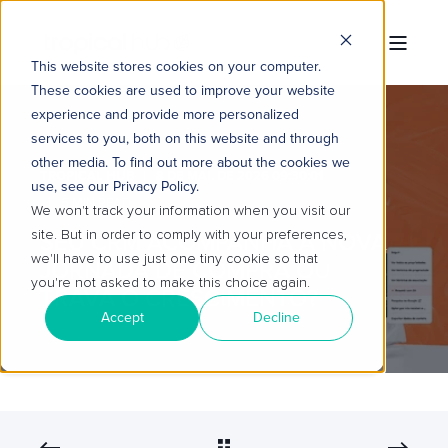
This website stores cookies on your computer.
These cookies are used to improve your website
experience and provide more personalized
services to you, both on this website and through
other media. To find out more about the cookies we
TROPICAL HUB
8 DE MAI. DE 2026 09:30:01
use, see our Privacy Policy.
5 MIN READ
We won't track your information when you visit our
site. But in order to comply with your preferences,
SEU CRM ACOMPANHA A NOVA
we'll have to use just one tiny cookie so that
JORNADA DE COMPRA OU
you're not asked to make this choice again.
TRAVA O CRESCIMENTO?
Accept
Decline