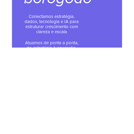
Conectamos estratégia,
dados, tecnologia e IA para
estruturar crescimento com
clareza e escala
Atuamos de ponta a ponta,
da estratégia à operação,
apoiando a evolução
contínua dos negócios
Somos parceiros oficiais
HubSpot, especialistas em
implementar e operar a
plataforma
© 2026 Todos os direitos
reservados - Tropical Hub
Política de Privacidade