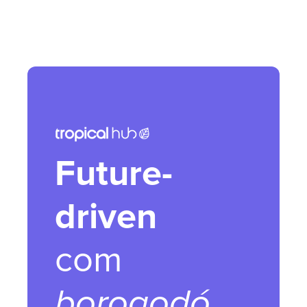
Future-
driven
com
borogodó