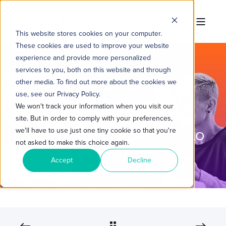
This website stores cookies on your computer.
These cookies are used to improve your website
experience and provide more personalized
services to you, both on this website and through
other media. To find out more about the cookies we
TROPICAL HUB
29 DE MAR. DE 2023 10:00:00
use, see our Privacy Policy.
3 MIN READ
We won't track your information when you visit our
site. But in order to comply with your preferences,
C-LEVELS: LÍDERES UNIDOS EM
we'll have to use just one tiny cookie so that you're
PROJETOS DE TRANSFORMAÇÃO
not asked to make this choice again.
DIGITAL
Accept
Decline