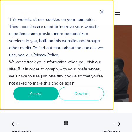
This website stores cookies on your computer.
These cookies are used to improve your website
experience and provide more personalized
services to you, both on this website and through
other media. To find out more about the cookies we
TROPICAL HUB
13/11/2023 11:00:00
6 MIN READ
use, see our Privacy Policy.
MARKETING TRADICIONAL X
We won't track your information when you visit our
site. But in order to comply with your preferences,
DIGITAL: EXPLORE O MELHOR
we'll have to use just one tiny cookie so that you're
DAS ESTRATÉGIAS
not asked to make this choice again.
Accept
Decline