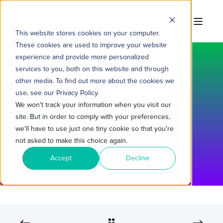
This website stores cookies on your computer.
These cookies are used to improve your website
experience and provide more personalized
services to you, both on this website and through
other media. To find out more about the cookies we
TROPICAL HUB
15 DE AGO. DE 2022 19:57:46
use, see our Privacy Policy.
3 MIN READ
We won't track your information when you visit our
site. But in order to comply with your preferences,
MELHORES PRÁTICAS PARA
we'll have to use just one tiny cookie so that you're
CONSTRUIR PIPELINE DE
not asked to make this choice again.
VENDAS HUBSPOT
Accept
Decline