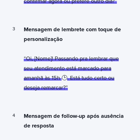
confirmar agora ou prefere outro dia?”
Mensagem de lembrete com toque de
personalização
“Oi, [Nome]! Passando pra lembrar que
seu atendimento está marcado para
amanhã às 15h
🕒
. Está tudo certo ou
deseja remarcar?”
Mensagem de follow-up após ausência
de resposta