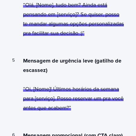
“Olá, [Nome], tudo bem? Ainda está
pensando em [serviço]? Se quiser, posso
te mandar algumas opções personalizadas
pra facilitar sua decisão :)”
Mensagem de urgência leve (gatilho de
escassez)
“Oi, [Nome]! Últimos horários da semana
para [serviço]. Posso reservar um pra você
antes que acabem?”
Mensagem promocional (com CTA claro)