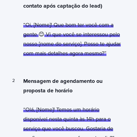
contato após captação do lead)
“Oi, [Nome]! Que bom ter você com a
gente
😊
Vi que você se interessou pelo
nosso [nome do serviço]. Posso te ajudar
com mais detalhes agora mesmo?”
Mensagem de agendamento ou
proposta de horário
“Olá, [Nome]! Temos um horário
disponível nesta quinta às 14h para o
serviço que você buscou. Gostaria de