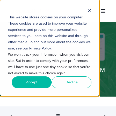
This website stores cookies on your computer.
These cookies are used to improve your website
experience and provide more personalized
services to you, both on this website and through
other media. To find out more about the cookies we
TROPICAL HUB
19 DE MAI. DE 2025 09:00:00
use, see our Privacy Policy.
4 MIN READ
We won't track your information when you visit our
site. But in order to comply with your preferences,
7 MENSAGENS PARA CLIENTES
we'll have to use just one tiny cookie so that you're
NO WHATSAPP QUE FUNCIONAM
not asked to make this choice again.
DE VERDADE
Accept
Decline