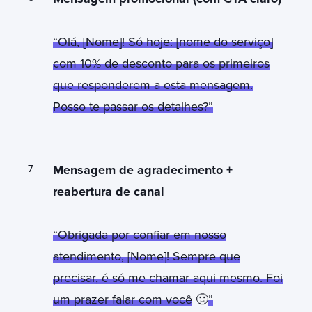
“Olá, [Nome]! Só hoje: [nome do serviço]
com 10% de desconto para os primeiros
que responderem a esta mensagem.
Posso te passar os detalhes?”
Mensagem de agradecimento +
reabertura de canal
“Obrigada por confiar em nosso
atendimento, [Nome]! Sempre que
precisar, é só me chamar aqui mesmo. Foi
um prazer falar com você
🙂
”