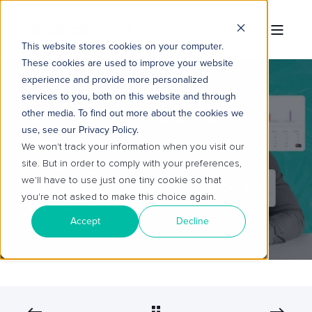
This website stores cookies on your computer.
These cookies are used to improve your website
experience and provide more personalized
services to you, both on this website and through
other media. To find out more about the cookies we
TROPICAL HUB
22 DE JUN. DE 2026 09:30:02
use, see our Privacy Policy.
4 MIN READ
We won't track your information when you visit our
site. But in order to comply with your preferences,
COMO ESTRUTURAR UM
we'll have to use just one tiny cookie so that
MODELO DE REVOPS (PASSO A
you're not asked to make this choice again.
PASSO ESTRATÉGICO)
Accept
Decline