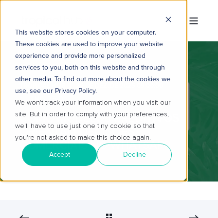
This website stores cookies on your computer.
These cookies are used to improve your website
experience and provide more personalized
services to you, both on this website and through
other media. To find out more about the cookies we
TROPICAL HUB
26 DE DEZ. DE 2025 09:00:00
use, see our Privacy Policy.
3 MIN READ
We won't track your information when you visit our
site. But in order to comply with your preferences,
COMO MODELOS PREDITIVOS
we'll have to use just one tiny cookie so that
ORIENTAM DECISÕES
you're not asked to make this choice again.
COMERCIAIS NO WHATSAPP
Accept
Decline