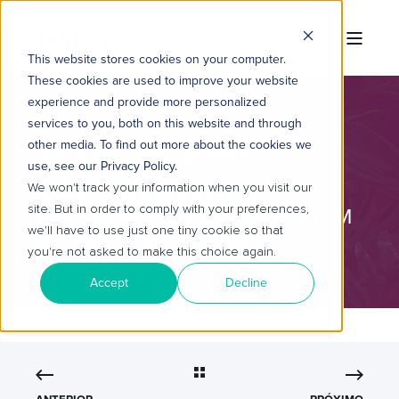
This website stores cookies on your computer.
These cookies are used to improve your website
experience and provide more personalized
services to you, both on this website and through
other media. To find out more about the cookies we
TROPICAL HUB
27/02/2026 09:00:01
4 MIN READ
use, see our Privacy Policy.
OMNICHANNEL REAL: A
We won't track your information when you visit our
site. But in order to comply with your preferences,
EXPERIÊNCIA DO CLIENTE ALÉM
we'll have to use just one tiny cookie so that
DO BOT E DO HUMANO
you're not asked to make this choice again.
Accept
Decline