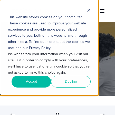
This website stores cookies on your computer.
These cookies are used to improve your website
experience and provide more personalized
services to you, both on this website and through
other media. To find out more about the cookies we
TROPICAL HUB
23 DE AGO. DE 2024 11:00:00
use, see our Privacy Policy.
8 MIN READ
We won't track your information when you visit our
site. But in order to comply with your preferences,
ONBOARDING DE CLIENTES: 7
we'll have to use just one tiny cookie so that you're
PROBLEMAS COMUNS E COMO
not asked to make this choice again.
SUPERÁ-LOS
Accept
Decline